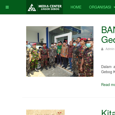
HOME
ORGANISASI
BA
Ge
Admin
Dalam a
Gebog K
Read mo
Kit