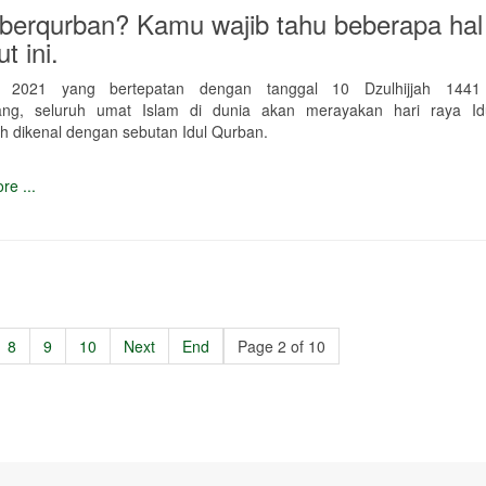
berqurban? Kamu wajib tahu beberapa hal
ut ini.
i 2021 yang bertepatan dengan tanggal 10 Dzulhijjah 1441 h
ng, seluruh umat Islam di dunia akan merayakan hari raya I
ih dikenal dengan sebutan Idul Qurban.
re ...
8
9
10
Next
End
Page 2 of 10