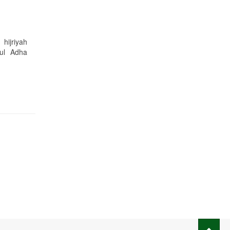
ijriyah
dul Adha