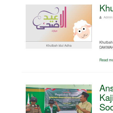
Khu
Admin
Khutba
Khutbah Idul Adha
DAKWAH
Read mo
An
Kaj
Soc