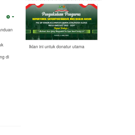
Empty
panduan
uk
Iklan ini untuk donatur utama
ng di