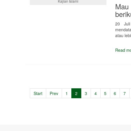
Kajian Islami
Mau 
berik
20 Jul
mendata
atau leb
Read mo
Start
Prev
1
2
3
4
5
6
7