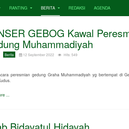
RANTING
BERITA
REDAKSI
AGENDA
NSER GEBOG Kawal Peresm
dung Muhammadiyah
Berita
12 September 2022
Hits: 549
cara peresmian gedung Graha Muhammadiyah yg bertempat di Ge
udus.
re ...
ab Bidayatul Hidayah