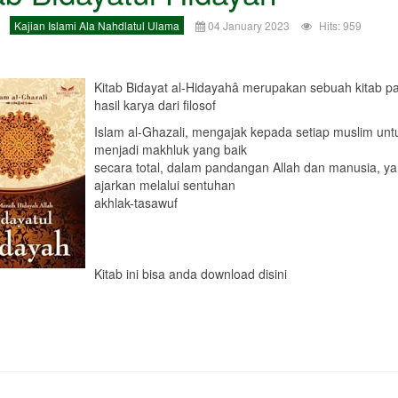
Kajian Islami Ala Nahdlatul Ulama
04 January 2023
Hits: 959
Kitab Bidayat al-Hidayahâ merupakan sebuah kitab 
hasil karya dari filosof
Islam al-Ghazali, mengajak kepada setiap muslim unt
menjadi makhluk yang baik
secara total, dalam pandangan Allah dan manusia, ya
ajarkan melalui sentuhan
akhlak-tasawuf
Kitab ini bisa anda download disini