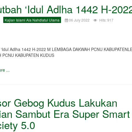
tbah ‘Idul Adlha 1442 H-202
Kajian Islami Ala Nahdlatul Ulama
06 July 2022
Hits: 917
h ‘Idul Adlha 1442 H-2022 M LEMBAGA DAKWAH PCNU KABUPATEN
 PCNU KABUPATEN KUDUS
re ...
sor Gebog Kudus Lakukan
ian Sambut Era Super Smart
iety 5.0