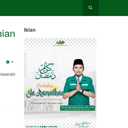
ian
Iklan
Empty
tassrabi