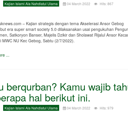
Kajian Islami Ala Nahdlatul Ulama
04 March 2022
Hits: 867
isknews.com – Kajian strategis dengan tema Akselerasi Ansor Gebog
ut era super smart society 5.0 dilaksanakan usai pengukuhan Pengu
en, Satkoryon Banser, Majelis Dzikir dan Sholawat Rijalul Ansor Kec
i MWC NU Kec Gebog, Sabtu (2/7/2022).
re ...
 berqurban? Kamu wajib tah
erapa hal berikut ini.
Kajian Islami Ala Nahdlatul Ulama
04 March 2022
Hits: 979