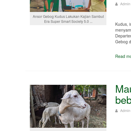
Admin
Ansor Gebog Kudus Lakukan Kajian Sambut
Era Super Smart Society 5.0 ...
Kudus, 
menyamb
Departem
Gebog d
Read mo
Mau
beb
Admin