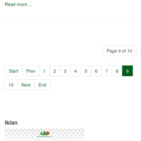
Read more ...
Page 9 of 10
Start
Prev
1
2
3
4
5
6
7
8
9
10
Next
End
Iklan