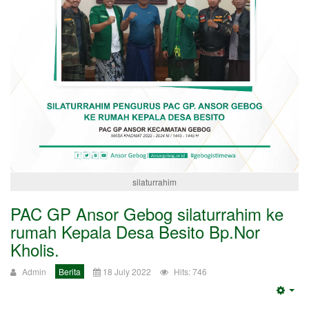
silaturrahim
PAC GP Ansor Gebog silaturrahim ke
rumah Kepala Desa Besito Bp.Nor
Kholis.
Admin
Berita
18 July 2022
Hits: 746
Emp