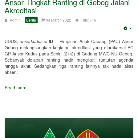
Ansor Tingkat Ranting di Gebog Jalani
Akreditasi
Admin
Berita
04 March 2022
Hits: 746
Emp
UDUS,
ansorkudus.or.
ID
– Pimpinan Anak Cabang (PAC) Ansor
Gebog melangsungkan kegiatan akreditasi yang diprakarsai PC
GP Ansor Kudus pada Senin (21/2) di Gedung MWC NU Gebog.
Sebanyak delapan ranting hadir mengikuti runtutan agenda
hingga akhir. Sedangkan tiga ranting lainnya tak hadir alias
absen.
Read more ...