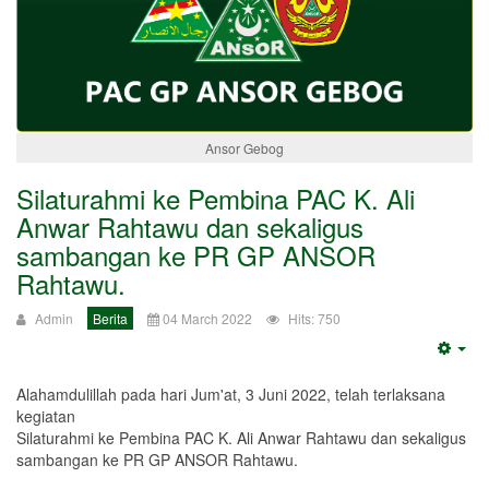
Ansor Gebog
Silaturahmi ke Pembina PAC K. Ali
Anwar Rahtawu dan sekaligus
sambangan ke PR GP ANSOR
Rahtawu.
Admin
Berita
04 March 2022
Hits: 750
Emp
Alahamdulillah pada hari Jum'at, 3 Juni 2022, telah terlaksana
kegiatan
Silaturahmi ke Pembina PAC K. Ali Anwar Rahtawu dan sekaligus
sambangan ke PR GP ANSOR Rahtawu.