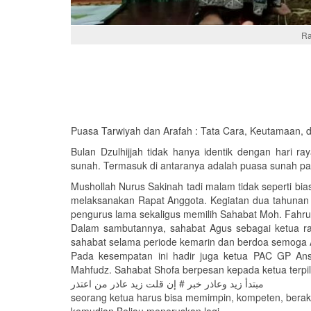
Ra
Puasa Tarwiyah dan Arafah : Tata Cara, Keutamaan, d
Bulan Dzulhijjah tidak hanya identik dengan hari 
sunah. Termasuk di antaranya adalah puasa sunah pada 
Mushollah Nurus Sakinah tadi malam tidak seperti bi
melaksanakan Rapat Anggota. Kegiatan dua tahunan 
pengurus lama sekaligus memilih Sahabat Moh. Fahrud
Dalam sambutannya, sahabat Agus sebagai ketua ran
sahabat selama periode kemarin dan berdoa semoga A
Pada kesempatan ini hadir juga ketua PAC GP Ans
Mahfudz. Sahabat Shofa berpesan kepada ketua terpilih 
مبتدأ زيد وعاذر خبر # إن قلت زيد عاذر من اعتذر
seorang ketua harus bisa memimpin, kompeten, berak