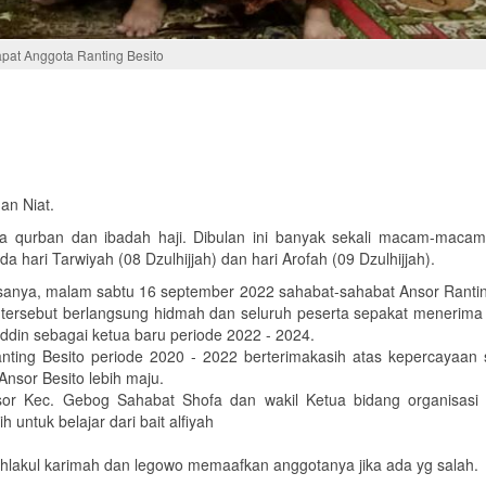
pat Anggota Ranting Besito
an Niat.
raya qurban dan ibadah haji. Dibulan ini banyak sekali macam-maca
hari Tarwiyah (08 Dzulhijjah) dan hari Arofah (09 Dzulhijjah).
asanya, malam sabtu 16 september 2022 sahabat-sahabat Ansor Rantin
tersebut berlangsung hidmah dan seluruh peserta sepakat menerima 
din sebagai ketua baru periode 2022 - 2024.
ting Besito periode 2020 - 2022 berterimakasih atas kepercayaan 
nsor Besito lebih maju.
or Kec. Gebog Sahabat Shofa dan wakil Ketua bidang organisasi
untuk belajar dari bait alfiyah
hlakul karimah dan legowo memaafkan anggotanya jika ada yg salah.