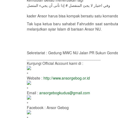
kemudian Beliau meneruskan lagi
وفي اختيار لا يجئ المنفصل # إذا تأتى أن يجيء المتصل
kader Ansor harus bisa kompak bersatu satu komando, 
Tak lupa ketua baru sahabat Fahruddin saat sambut
melanjutkan syiar Islam di barisan Ansor NU.
Sekretariat : Gedung MWC NU Jalan PR Sukun Gond
___________________________________
Kunjungi Official Account kami di :
Website :
http://www.ansorgebog.or.id
Email :
ansorgebogkudus@gmail.com
Facebook : Ansor Gebog