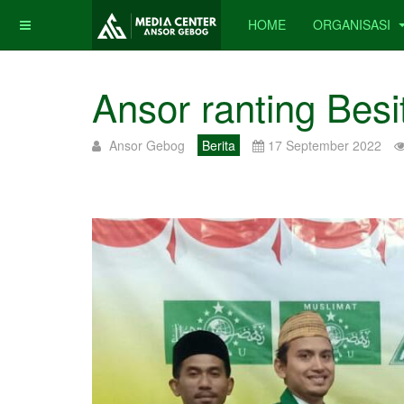
HOME
ORGANISASI
Ansor ranting Bes
Ansor Gebog
Berita
17 September 2022