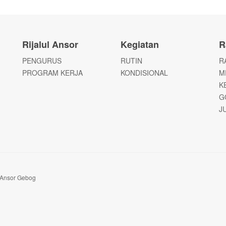
Rijalul Ansor
Kegiatan
R
PENGURUS
RUTIN
R
PROGRAM KERJA
KONDISIONAL
M
K
G
J
 Ansor Gebog